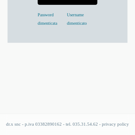
Password
Username
dimenticata
dimenticato
dr.x snc - p.iva 03382890162 - tel. 035.31.54.62 -
privacy policy